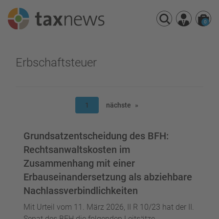
0
Seminarreihen
Erbschaftsteuer
Seminare
Webinare
1
nächste
Grundsatzentscheidung des BFH:
Rechtsanwaltskosten im
Zusammenhang mit einer
Erbauseinandersetzung als abziehbare
Nachlassverbindlichkeiten
Mit Urteil vom 11. März 2026, II R 10/23 hat der II.
Senat des BFH die folgenden Leitsätze