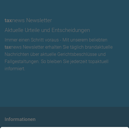
tax
news Newsletter
Aktuelle Urteile und Entscheidungen
Immer einen Schritt voraus - Mit unserem beliebten
tax
news Newsletter erhalten Sie täglich brandaktuelle
Nachrichten über aktuelle Gerichtsbeschlüsse und
Fallgestaltungen. So bleiben Sie jederzeit topaktuell
informiert.
Informationen