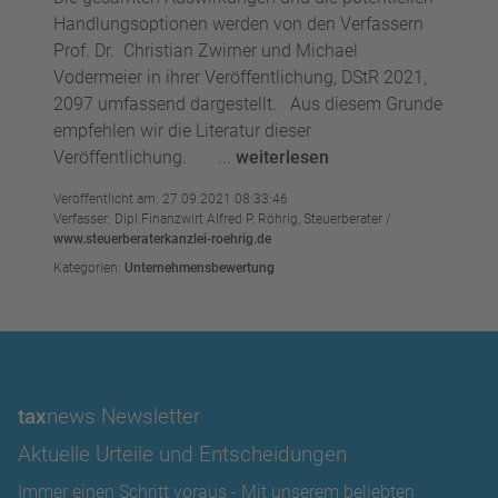
Handlungsoptionen werden von den Verfassern
Prof. Dr. Christian Zwirner und Michael
Vodermeier in ihrer Veröffentlichung, DStR 2021,
2097 umfassend dargestellt. Aus diesem Grunde
empfehlen wir die Literatur dieser
Veröffentlichung. ...
weiterlesen
Veröffentlicht am: 27.09.2021 08:33:46
Verfasser: Dipl.Finanzwirt Alfred P. Röhrig, Steuerberater /
www.steuerberaterkanzlei-roehrig.de
Kategorien:
Unternehmensbewertung
tax
news Newsletter
Aktuelle Urteile und Entscheidungen
Immer einen Schritt voraus - Mit unserem beliebten