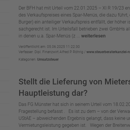
Der BFH hat mit Urteil vom 22.01.2025 – XI R 19/23 en
des Verkaufspreises eines Spar-Menüs, die dazu führt,
Burger) ein anteiliger Verkaufspreis entfällt, der höher i
sachgerecht ist. Im Urteilsfall betrieben zwei GmbHs 
in denen u.a. Spar-Menüs (z ...
weiterlesen
Veröffentlicht am: 05.06.2025 11:22:30
Verfasser: Dipl. Finanzwirt Alfred P. Röhrig /
www.steuerberaterkanzlei-r
Kategorien:
Umsatzsteuer
Stellt die Lieferung von Miete
Hauptleistung dar?
Das FG Münster hat sich in seinem Urteil vom 18.02.2
Fragestellung befasst . Es ist zu dem – von der Verwa
UStAE – abweichenden Ergebnis gelangt, dass keine u
Vermietungsleistung gegeben ist. Wegen der Breitenw