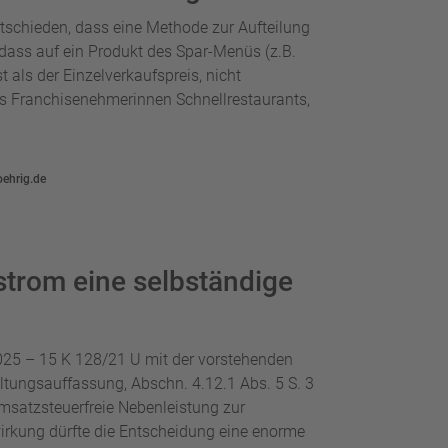
tschieden, dass eine Methode zur Aufteilung
 dass auf ein Produkt des Spar-Menüs (z.B.
st als der Einzelverkaufspreis, nicht
als Franchisenehmerinnen Schnellrestaurants,
oehrig.de
rstrom eine selbständige
025 – 15 K 128/21 U mit der vorstehenden
ltungsauffassung, Abschn. 4.12.1 Abs. 5 S. 3
msatzsteuerfreie Nebenleistung zur
irkung dürfte die Entscheidung eine enorme