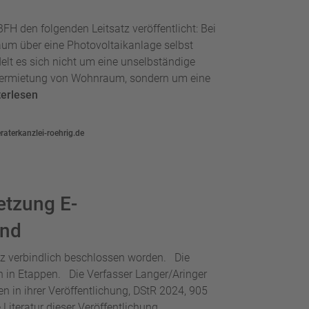
BFH den folgenden Leitsatz veröffentlicht: Bei
aum über eine Photovoltaikanlage selbst
elt es sich nicht um eine unselbständige
) Vermietung von Wohnraum, sondern um eine
terlesen
aterkanzlei-roehrig.de
etzung E-
and
 verbindlich beschlossen worden. Die
h in Etappen. Die Verfasser Langer/Aringer
ten in ihrer Veröffentlichung, DStR 2024, 905
iteratur dieser Veröffentlichung. ...