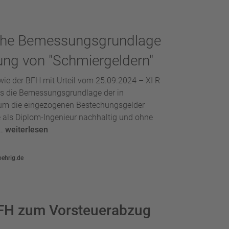
iche Bemessungsgrundlage
hung von "Schmiergeldern"
wie der BFH mit Urteil vom 25.09.2024 – XI R
ss die Bemessungsgrundlage der in
n um die eingezogenen Bestechungsgelder
e als Diplom-Ingenieur nachhaltig und ohne
..
weiterlesen
oehrig.de
FH zum Vorsteuerabzug