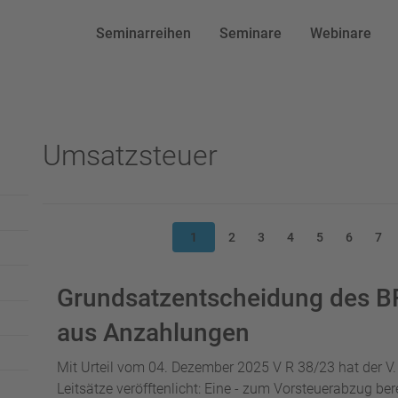
Seminarreihen
Seminare
Webinare
Umsatzsteuer
1
2
3
4
5
6
7
Grundsatzentscheidung des B
aus Anzahlungen
Mit Urteil vom 04. Dezember 2025 V R 38/23 hat der V
Leitsätze veröfftenlicht: Eine - zum Vorsteuerabzug b