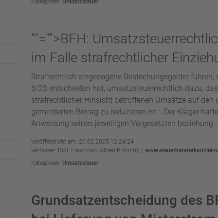
Kategorien:
Umsatzsteuer
""="">BFH: Umsatzsteuerrechtl
im Falle strafrechtlicher Einzie
Strafrechtlich eingezogene Bestechungsgelder führen, 
6/23 entschieden hat, umsatzsteuerrechtlich dazu, da
strafrechtlicher Hinsicht betroffenen Umsätze auf de
geminderten Betrag zu reduzieren ist. Der Kläger hatt
Anweisung seines jeweiligen Vorgesetzten beziehung .
Veröffentlicht am: 20.02.2025 12:24:24
Verfasser: Dipl. Finanzwirt Alfred P. Röhrig /
www.steuerberaterkanzlei-r
Kategorien:
Umsatzsteuer
Grundsatzentscheidung des B