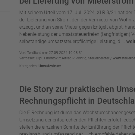
bei Lieferung von Mieterstrom
Mit seinem Urteil vom 17. Juli 2024, XI R 8/21 hat der 
der Lieferung von Strom, den der Vermieter von Wohnr
erzeugt und an seine Mieter gegen Entgelt abgibt, hand
Nebenleistung der umsatzsteuerfreien (langfristigen
selbständige umsatzsteuerpflichtige Leistung, d ...
wei
Veröffentlicht am: 27.09.2024 10:08:31
Verfasser: Dipl. Finanzwirt Alfred P. Röhrig, Steuerberater /
www.steuerber
Kategorien:
Umsatzsteuer
Die Story zur praktischen Ums
Rechnungspflicht in Deutschl
Die E-Rechnung ist durch das Wachstumchancengesetz
Umsetzung der entsprechenden Pflichten erfolgt jedoc
stellen die einzelnen Schritte der Einführung der Pflich
praxisnah und umfassend dar. Ich empfehle daher die L