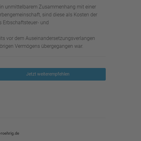
g in unmittelbarem Zusammenhang mit einer
rbengemeinschaft, sind diese als Kosten der
s Erbschaftsteuer- und
eits vor dem Auseinandersetzungsverlangen
hörigen Vermögens übergegangen war.
Jetzt weiterempfehlen
roehrig.de