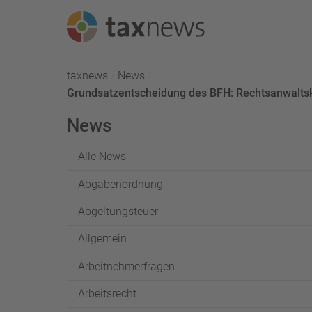
Seminarreihen
taxnews
News
Aktuell:
Grundsatzentscheidung des BFH: Rechtsanwaltsk
Seminare
News
Webinare
Alle News
Abgabenordnung
Abgeltungsteuer
Allgemein
Arbeitnehmerfragen
Arbeitsrecht