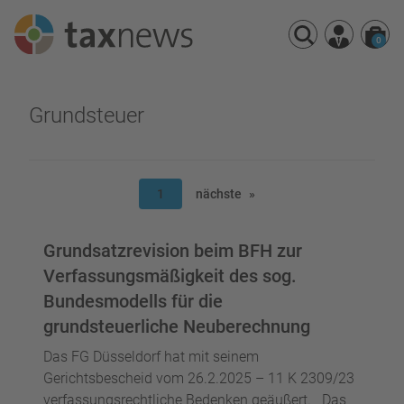
0
Seminarreihen
Grundsteuer
Seminare
Webinare
1
nächste
Grundsatzrevision beim BFH zur
Verfassungsmäßigkeit des sog.
Bundesmodells für die
grundsteuerliche Neuberechnung
Das FG Düsseldorf hat mit seinem
Gerichtsbescheid vom 26.2.2025 – 11 K 2309/23
verfassungsrechtliche Bedenken geäußert. Das