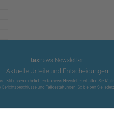
tax
news Newsletter
Aktuelle Urteile und Entscheidungen
us - Mit unserem beliebten
tax
news Newsletter erhalten Sie tägli
 Gerichtsbeschlüsse und Fallgestaltungen. So bleiben Sie jederze