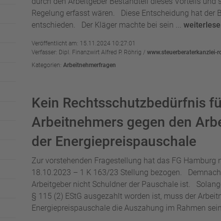
durch den Arbeitgeber Bestandteil dieses Vorteils und
Regelung erfasst wären. Diese Entscheidung hat der BF
entschieden. Der Kläger machte bei sein ...
weiterles
Veröffentlicht am: 15.11.2024 10:27:01
Verfasser: Dipl. Finanzwirt Alfred P. Röhrig /
www.steuerberaterkanzlei-r
Kategorien:
Arbeitnehmerfragen
Kein Rechtsschutzbedürfnis fü
Arbeitnehmers gegen den Arbe
der Energiepreispauschale
Zur vorstehenden Fragestellung hat das FG Hamburg m
18.10.2023 – 1 K 163/23 Stellung bezogen. Demnach fe
Arbeitgeber nicht Schuldner der Pauschale ist. Solange
§ 115 (2) EStG ausgezahlt worden ist, muss der Arbeit
Energiepreispauschale die Auszahung im Rahmen sein