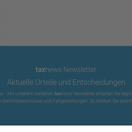
tax
news Newsletter
Aktuelle Urteile und Entscheidungen
us - Mit unserem beliebten
tax
news Newsletter erhalten Sie tägli
 Gerichtsbeschlüsse und Fallgestaltungen. So bleiben Sie jederze