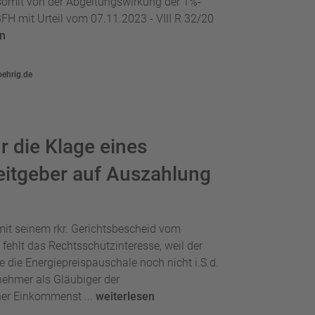
 somit von der Abgeltungswirkung der 1%-
H mit Urteil vom 07.11.2023 - VIII R 32/20
en
oehrig.de
r die Klage eines
itgeber auf Auszahlung
it seinem rkr. Gerichtsbescheid vom
hlt das Rechtsschutzinteresse, weil der
 die Energiepreispauschale noch nicht i.S.d.
nehmer als Gläubiger der
er Einkommenst ...
weiterlesen