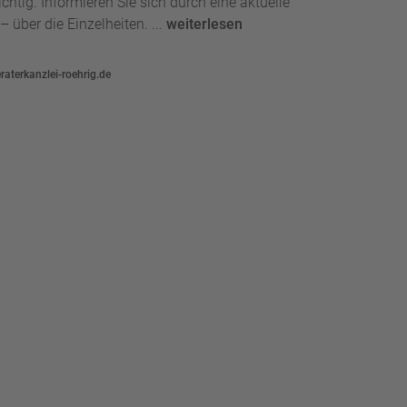
chtig. Informieren Sie sich durch eine aktuelle
 über die Einzelheiten. ...
weiterlesen
aterkanzlei-roehrig.de