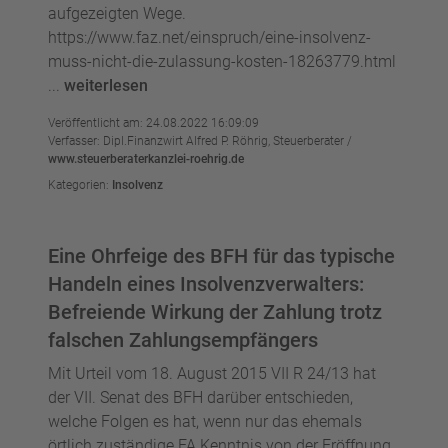
aufgezeigten Wege.
https://www.faz.net/einspruch/eine-insolvenz-
muss-nicht-die-zulassung-kosten-18263779.html
...
weiterlesen
Veröffentlicht am: 24.08.2022 16:09:09
Verfasser: Dipl.Finanzwirt Alfred P. Röhrig, Steuerberater /
www.steuerberaterkanzlei-roehrig.de
Kategorien:
Insolvenz
Eine Ohrfeige des BFH für das typische
Handeln eines Insolvenzverwalters:
Befreiende Wirkung der Zahlung trotz
falschen Zahlungsempfängers
Mit Urteil vom 18. August 2015 VII R 24/13 hat
der VII. Senat des BFH darüber entschieden,
welche Folgen es hat, wenn nur das ehemals
örtlich zuständige FA Kenntnis von der Eröffnung