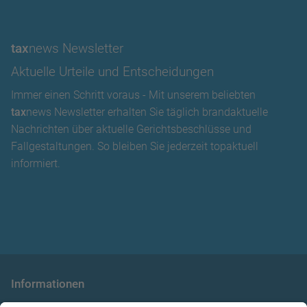
tax
news Newsletter
Aktuelle Urteile und Entscheidungen
Immer einen Schritt voraus - Mit unserem beliebten
tax
news Newsletter erhalten Sie täglich brandaktuelle
Nachrichten über aktuelle Gerichtsbeschlüsse und
Fallgestaltungen. So bleiben Sie jederzeit topaktuell
informiert.
Informationen