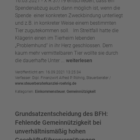
16.03.2021 - X R 37/19 entschieden, dass ein
Spendenabzug auch dann möglich ist, wenn die
Spende einer konkreten Zweckbindung unterliegt
und z.B. in konkreter Weise einem bestimmten
Tier zugutekommen soll. Im Streitfall hatte die
Klägerin einen im Tierheim lebenden
„Problemhund“ in ihr Herz geschlossen. Dem
kaum mehr vermittelbaren Tier wollte sie durch
die dauerhafte Unter ...
weiterlesen
Veröffentlicht am: 16.09.2021 13:25:34
Verfasser: Dipl. Finanzwirt Alfred P. Röhrig, Steuerberater /
www.steuerberaterkanzlei-roehrig.de
Kategorien:
Einkommensteuer
,
Gemeinnützigkeit
Grundsatzentscheidung des BFH:
Fehlende Gemeinnützigkeit bei
unverhältnismäßig hohen