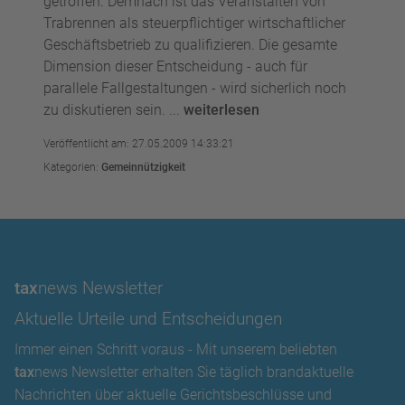
getroffen. Demnach ist das Veranstalten von
Trabrennen als steuerpflichtiger wirtschaftlicher
Geschäftsbetrieb zu qualifizieren. Die gesamte
Dimension dieser Entscheidung - auch für
parallele Fallgestaltungen - wird sicherlich noch
zu diskutieren sein. ...
weiterlesen
Veröffentlicht am: 27.05.2009 14:33:21
Kategorien:
Gemeinnützigkeit
tax
news Newsletter
Aktuelle Urteile und Entscheidungen
Immer einen Schritt voraus - Mit unserem beliebten
tax
news Newsletter erhalten Sie täglich brandaktuelle
Nachrichten über aktuelle Gerichtsbeschlüsse und