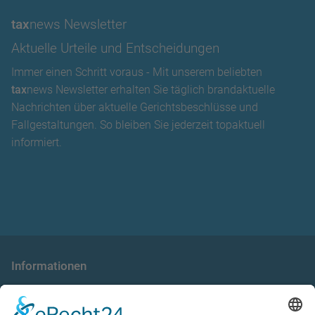
tax
news Newsletter
Aktuelle Urteile und Entscheidungen
Immer einen Schritt voraus - Mit unserem beliebten
tax
news Newsletter erhalten Sie täglich brandaktuelle
Nachrichten über aktuelle Gerichtsbeschlüsse und
Fallgestaltungen. So bleiben Sie jederzeit topaktuell
informiert.
Informationen
die taxnews GmbH
Allgemeine Geschäftsbedingungen