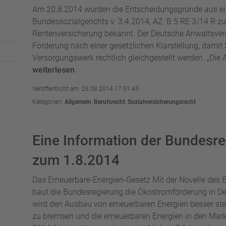
Am 20.8.2014 wurden die Entscheidungsgründe aus ein
Bundessozialgerichts v. 3.4.2014, AZ: B 5 RE 3/14 R z
Rentenversicherung bekannt. Der Deutsche Anwaltsvere
Forderung nach einer gesetzlichen Klarstellung, dam
Versorgungswerk rechtlich gleichgestellt werden. „Die A
weiterlesen
Veröffentlicht am: 26.08.2014 17:51:45
Kategorien:
Allgemein
,
Berufsrecht
,
Sozialversicherungsrecht
Eine Information der Bundesr
zum 1.8.2014
Das Erneuerbare-Energien-Gesetz Mit der Novelle des 
baut die Bundesregierung die Ökostromförderung in 
wird den Ausbau von erneuerbaren Energien besser steu
zu bremsen und die erneuerbaren Energien in den Markt