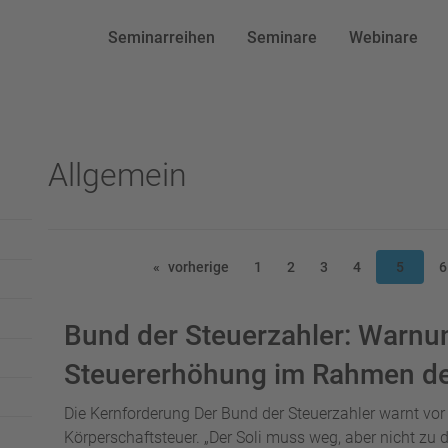
Seminarreihen
Seminare
Webinare
Allgemein
vorherige
1
2
3
4
5
6
Bund der Steuerzahler: Warnun
Steuererhöhung im Rahmen der
Die Kernforderung Der Bund der Steuerzahler warnt vo
Körperschaftsteuer. „Der Soli muss weg, aber nicht zu 