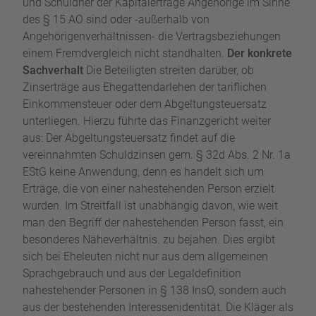
und Schuldner der Kapitalerträge Angehörige im Sinne
des § 15 AO sind oder -außerhalb von
Angehörigenverhältnissen- die Vertragsbeziehungen
einem Fremdvergleich nicht standhalten.
Der konkrete
Sachverhalt
Die Beteiligten streiten darüber, ob
Zinserträge aus Ehegattendarlehen der tariflichen
Einkommensteuer oder dem Abgeltungsteuersatz
unterliegen. Hierzu führte das Finanzgericht weiter
aus: Der Abgeltungsteuersatz findet auf die
vereinnahmten Schuldzinsen gem. § 32d Abs. 2 Nr. 1a
EStG keine Anwendung, denn es handelt sich um
Erträge, die von einer nahestehenden Person erzielt
wurden. Im Streitfall ist unabhängig davon, wie weit
man den Begriff der nahestehenden Person fasst, ein
besonderes Näheverhältnis. zu bejahen. Dies ergibt
sich bei Eheleuten nicht nur aus dem allgemeinen
Sprachgebrauch und aus der Legaldefinition
nahestehender Personen in § 138 InsO, sondern auch
aus der bestehenden Interessenidentität. Die Kläger als