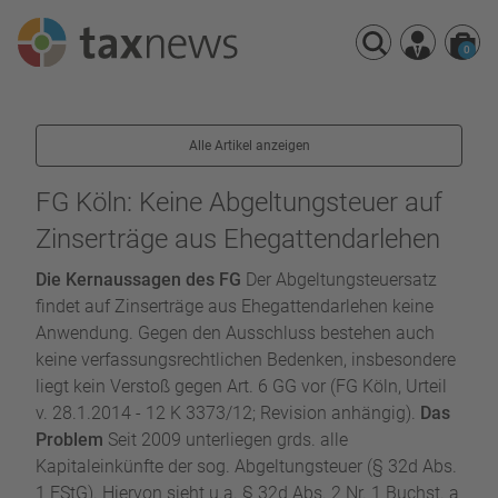
0
Seminarreihen
Alle Artikel anzeigen
Seminare
Webinare
FG Köln: Keine Abgeltungsteuer auf
Zinserträge aus Ehegattendarlehen
Die Kernaussagen des FG
Der Abgeltungsteuersatz
findet auf Zinserträge aus Ehegattendarlehen keine
Anwendung. Gegen den Ausschluss bestehen auch
keine verfassungsrechtlichen Bedenken, insbesondere
liegt kein Verstoß gegen Art. 6 GG vor (FG Köln, Urteil
v. 28.1.2014 - 12 K 3373/12; Revision anhängig).
Das
Problem
Seit 2009 unterliegen grds. alle
Kapitaleinkünfte der sog. Abgeltungsteuer (§ 32d Abs.
1 EStG). Hiervon sieht u.a. § 32d Abs. 2 Nr. 1 Buchst. a