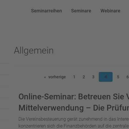
Seminarreihen
Seminare
Webinare
Allgemein
vorherige
1
2
3
4
5
6
Online-Seminar: Betreuen Sie 
Mittelverwendung – Die Prüfu
Die Vereinsbesteuerung gerät zunehmend in das Inter
konzentrieren sich die Finanzbehörden auf die zentrale