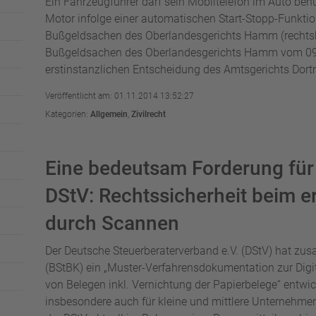
Ein Fahrzeugführer darf sein Mobiltelefon im Auto ben
Motor infolge einer automatischen Start-Stopp-Funktion
Bußgeldsachen des Oberlandesgerichts Hamm (rechtskr
Bußgeldsachen des Oberlandesgerichts Hamm vom 09.
erstinstanzlichen Entscheidung des Amtsgerichts Dort
Veröffentlicht am: 01.11.2014 13:52:27
Kategorien:
Allgemein
,
Zivilrecht
Eine bedeutsam Forderung für 
DStV: Rechtssicherheit beim 
durch Scannen
Der Deutsche Steuerberaterverband e.V. (DStV) hat z
(BStBK) ein „Muster-Verfahrensdokumentation zur Digi
von Belegen inkl. Vernichtung der Papierbelege“ entwick
insbesondere auch für kleine und mittlere Unternehmen