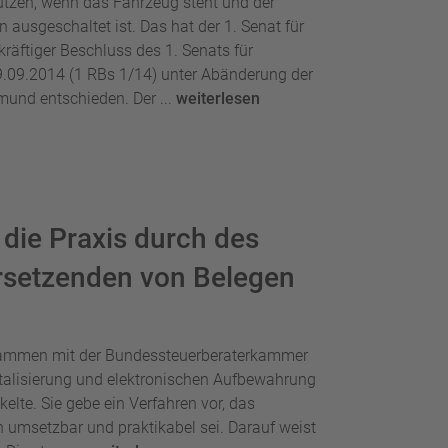
utzen, wenn das Fahrzeug steht und der
 ausgeschaltet ist. Das hat der 1. Senat für
äftiger Beschluss des 1. Senats für
09.2014 (1 RBs 1/14) unter Abänderung der
mund entschieden. Der ...
weiterlesen
die Praxis durch des
ersetzenden von Belegen
usammen mit der Bundessteuerberaterkammer
talisierung und elektronischen Aufbewahrung
elte. Sie gebe ein Verfahren vor, das
 umsetzbar und praktikabel sei. Darauf weist