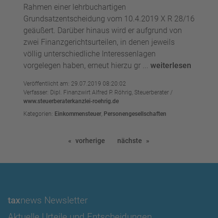
Rahmen einer lehrbuchartigen
Grundsatzentscheidung vom 10.4.2019 X R 28/16
geäußert. Darüber hinaus wird er aufgrund von
zwei Finanzgerichtsurteilen, in denen jeweils
völlig unterschiedliche Interessenlagen
vorgelegen haben, erneut hierzu gr ...
weiterlesen
Veröffentlicht am: 29.07.2019 08:20:02
Verfasser: Dipl. Finanzwirt Alfred P. Röhrig, Steuerberater /
www.steuerberaterkanzlei-roehrig.de
Kategorien:
Einkommensteuer
,
Personengesellschaften
vorherige
nächste
tax
news Newsletter
Aktuelle Urteile und Entscheidungen