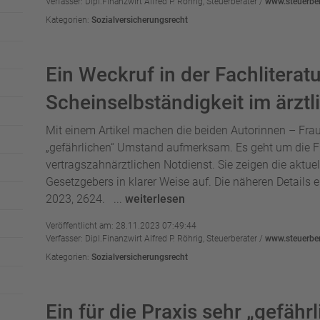
Verfasser: Dipl.Finanzwirt Alfred P. Röhrig, Steuerberater /
www.steuerber
Kategorien:
Sozialversicherungsrecht
Ein Weckruf in der Fachliteratu
Scheinselbständigkeit im ärztl
Mit einem Artikel machen die beiden Autorinnen – Frau 
„gefährlichen“ Umstand aufmerksam. Es geht um die Fr
vertragszahnärztlichen Notdienst. Sie zeigen die aktu
Gesetzgebers in klarer Weise auf. Die näheren Details 
2023, 2624. ...
weiterlesen
Veröffentlicht am: 28.11.2023 07:49:44
Verfasser: Dipl.Finanzwirt Alfred P. Röhrig, Steuerberater /
www.steuerber
Kategorien:
Sozialversicherungsrecht
Ein für die Praxis sehr „gefähr