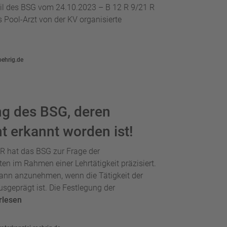
il des BSG vom 24.10.2023 – B 12 R 9/21 R
ls Pool-Arzt von der KV organisierte
oehrig.de
ng des BSG, deren
t erkannt worden ist!
R hat das BSG zur Frage der
en im Rahmen einer Lehrtätigkeit präzisiert.
dann anzunehmen, wenn die Tätigkeit der
sgeprägt ist. Die Festlegung der
rlesen