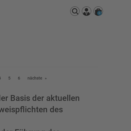
0
4
5
6
nächste
der Basis der aktuellen
eispflichten des