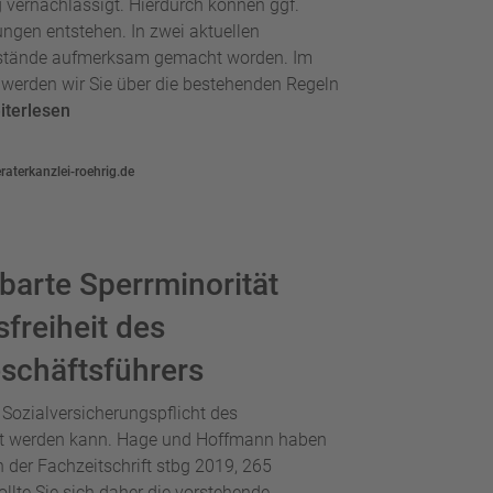
g vernachlässigt. Hierdurch können ggf.
ngen entstehen. In zwei aktuellen
Umstände aufmerksam gemacht worden. Im
werden wir Sie über die bestehenden Regeln
iterlesen
aterkanzlei-roehrig.de
barte Sperrminorität
sfreiheit des
schäftsführers
e Sozialversicherungspflicht des
ert werden kann. Hage und Hoffmann haben
in der Fachzeitschrift stbg 2019, 265
llte Sie sich daher die vorstehende