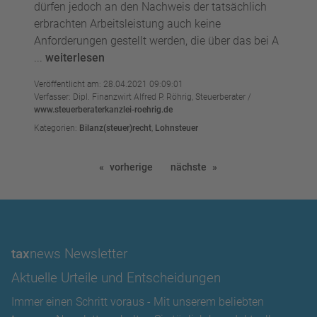
dürfen jedoch an den Nachweis der tatsächlich
erbrachten Arbeitsleistung auch keine
Anforderungen gestellt werden, die über das bei A
...
weiterlesen
Veröffentlicht am: 28.04.2021 09:09:01
Verfasser: Dipl. Finanzwirt Alfred P. Röhrig, Steuerberater /
www.steuerberaterkanzlei-roehrig.de
Kategorien:
Bilanz(steuer)recht
,
Lohnsteuer
vorherige
nächste
tax
news Newsletter
Aktuelle Urteile und Entscheidungen
Immer einen Schritt voraus - Mit unserem beliebten