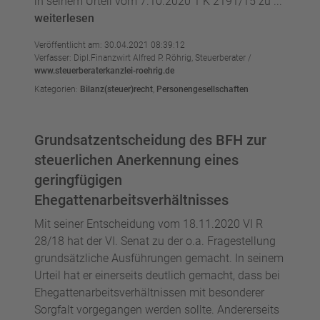
in seinem Urteil vom 7.10.2020 1 K 2191/15 zu ...
weiterlesen
Veröffentlicht am: 30.04.2021 08:39:12
Verfasser: Dipl.Finanzwirt Alfred P. Röhrig, Steuerberater /
www.steuerberaterkanzlei-roehrig.de
Kategorien:
Bilanz(steuer)recht
,
Personengesellschaften
Grundsatzentscheidung des BFH zur
steuerlichen Anerkennung eines
geringfügigen
Ehegattenarbeitsverhältnisses
Mit seiner Entscheidung vom 18.11.2020 VI R
28/18 hat der VI. Senat zu der o.a. Fragestellung
grundsätzliche Ausführungen gemacht. In seinem
Urteil hat er einerseits deutlich gemacht, dass bei
Ehegattenarbeitsverhältnissen mit besonderer
Sorgfalt vorgegangen werden sollte. Andererseits