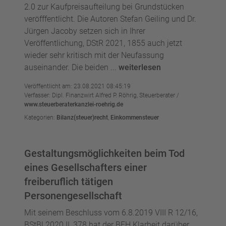
2.0 zur Kaufpreisaufteilung bei Grundstücken
veröfffentlicht. Die Autoren Stefan Geiling und Dr.
Jürgen Jacoby setzen sich in Ihrer
Veröffentlichung, DStR 2021, 1855 auch jetzt
wieder sehr kritisch mit der Neufassung
auseinander. Die beiden ...
weiterlesen
Veröffentlicht am: 23.08.2021 08:45:19
Verfasser: Dipl. Finanzwirt Alfred P. Röhrig, Steuerberater /
www.steuerberaterkanzlei-roehrig.de
Kategorien:
Bilanz(steuer)recht
,
Einkommensteuer
Gestaltungsmöglichkeiten beim Tod
eines Gesellschafters einer
freiberuflich tätigen
Personengesellschaft
Mit seinem Beschluss vom 6.8.2019 VIII R 12/16,
BStBl 2020 II, 378 hat der BFH Klarheit darüber