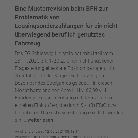
Eine Musterrevision beim BFH zur
Problematik von
Leasingsonderzahlungen für ein nicht
überwiegend beruflich genutztes
Fahrzeug
Das FG Schleswig-Holstein hat mit Urteil vom
23.11.2020 3 K 1/20 zu einer nicht unüblichen
Fragestellung eine klare Position bezogen. Im
Streitfall hatte der Kläger ein Fahrzeug im
Dezember des Streitjahres geleast. In diesem
Monat hatte er einen Anteil i.H.v. 83,99 v.H.
Fahrten in Zusammenhang mit dem von ihm
erzielten Einkünften, die durch § 4 (3) EStG bzw.
Einnahmen-Überschussrechnung ermittelt worden
sin ...
weiterlesen
Veröffentlicht am: 12.05.2021 08:48:11
Verfasser: Dipl.Finanzwirt Alfred P. Röhrig, Steuerberater /