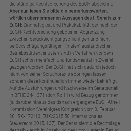
die ständige Rechtsprechung des EuGH abgelehnt.
Aber nun lesen Sie bitte die bemerkenswerten,
wörtlich übernommenen Aussagen des I. Senats zum
EuGH:
Sinnhaftigkeit und Praktikabilität der nach der
EuGH-Rechtsprechung gebotenen Abgrenzung
zwischen berücksichtigungspflichtigen und nicht
berücksichtigungsfähigen "finalen" ausländischen
Betriebsstättenverlusten sind in Verfahren vor dem
EuGH schon mehrfach und fundamental in Zweifel
gezogen worden. Der EuGH hat sich dadurch jedoch
nicht von seiner Spruchpraxis abbringen lassen,
sondern diese kontinuierlich immer wieder bekräftigt.
Auf die Ausführungen und Nachweise im Senatsurteil
in BFHE 244, 371 (dort Rz 11) wird Bezug genommen
(s. darüber hinaus das danach ergangene EuGH-Urteil
Kommission/Vereinigtes Königreich vom 3. Februar
2015 C-172/13, EU:C:2015:50, Internationales
Steuerrecht 2015, 137). Der Senat sieht die Rechtslage
deshalb - auch in Ansehung des vom Kläger in Bezug