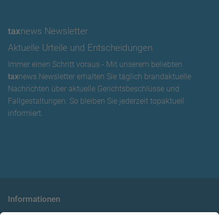
tax
news Newsletter
Aktuelle Urteile und Entscheidungen
Immer einen Schritt voraus - Mit unserem beliebten
tax
news Newsletter erhalten Sie täglich brandaktuelle
Nachrichten über aktuelle Gerichtsbeschlüsse und
Fallgestaltungen. So bleiben Sie jederzeit topaktuell
informiert.
Informationen
die taxnews GmbH