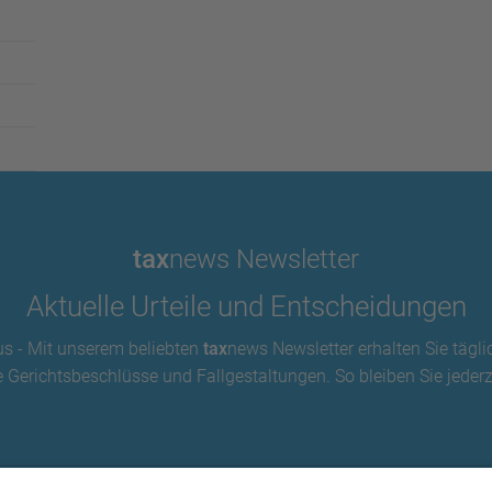
tax
news Newsletter
Aktuelle Urteile und Entscheidungen
us - Mit unserem beliebten
tax
news Newsletter erhalten Sie tägli
 Gerichtsbeschlüsse und Fallgestaltungen. So bleiben Sie jederze