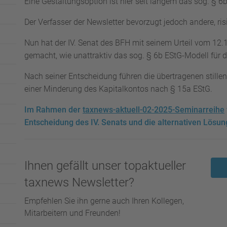
Eine Gestaltungsoption ist hier seit langem das sog. § 6
Der Verfasser der Newsletter bevorzugt jedoch andere, ri
Nun hat der IV. Senat des BFH mit seinem Urteil vom 12.
gemacht, wie unattraktiv das sog. § 6b EStG-Modell für de
Nach seiner Entscheidung führen die übertragenen still
einer Minderung des Kapitalkontos nach § 15a EStG.
Im Rahmen der
taxnews-aktuell-02-2025-Seminarreihe
Entscheidung des IV. Senats und die alternativen Lösu
Ihnen gefällt unser topaktueller
taxnews Newsletter?
Empfehlen Sie ihn gerne auch Ihren Kollegen,
Mitarbeitern und Freunden!