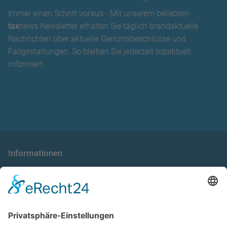
Immer einen Schritt voraus - Mit unserem beliebten
tax
news Newsletter erhalten Sie täglich brandaktuelle
Nachrichten über aktuelle Gerichtsbeschlüsse und
Fallgestaltungen. So bleiben Sie jederzeit topaktuell
informiert.
Informationen
die taxnews GmbH
Allgemeine Geschäftsbedingungen
Impressum
Datenschutzerklärung