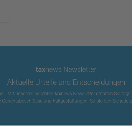
tax
news Newsletter
Aktuelle Urteile und Entscheidungen
us - Mit unserem beliebten
tax
news Newsletter erhalten Sie tägli
 Gerichtsbeschlüsse und Fallgestaltungen. So bleiben Sie jederze