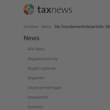
Seminarreihen
taxnews
News
Aktuell:
Die Grunderwerbsteuerfalle: Di
Seminare
News
Webinare
Alle News
Abgabenordnung
Abgeltungsteuer
Allgemein
Arbeitnehmerfragen
Arbeitsrecht
Arztrecht