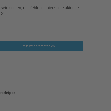
sein sollten, empfehle ich hierzu die aktuelle
121.
Jetzt weiterempfehlen
roehrig.de