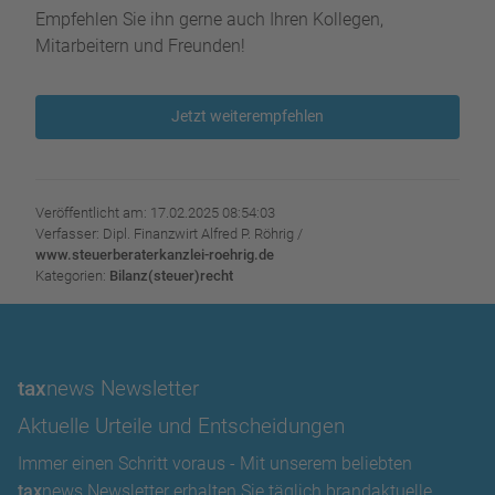
Empfehlen Sie ihn gerne auch Ihren Kollegen,
Mitarbeitern und Freunden!
Jetzt weiterempfehlen
Veröffentlicht am: 17.02.2025 08:54:03
Verfasser: Dipl. Finanzwirt Alfred P. Röhrig /
www.steuerberaterkanzlei-roehrig.de
Kategorien:
Bilanz(steuer)recht
tax
news Newsletter
Aktuelle Urteile und Entscheidungen
Immer einen Schritt voraus - Mit unserem beliebten
tax
news Newsletter erhalten Sie täglich brandaktuelle