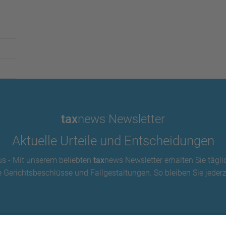
tax
news Newsletter
Aktuelle Urteile und Entscheidungen
us - Mit unserem beliebten
tax
news Newsletter erhalten Sie tägli
 Gerichtsbeschlüsse und Fallgestaltungen. So bleiben Sie jederze