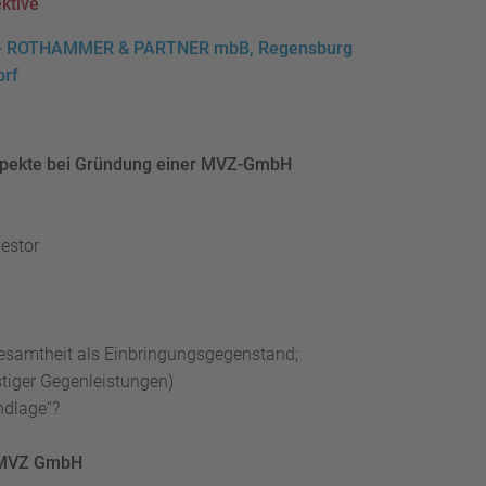
ktive
O – ROTHAMMER & PARTNER mbB, Regensburg
orf
 Aspekte bei Gründung einer MVZ-GmbH
estor
samtheit als Einbringungsgegenstand;
tiger Gegenleistungen)
ndlage“?
r MVZ GmbH