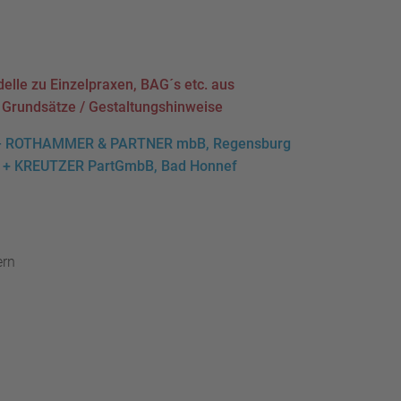
lle zu Einzelpraxen, BAG´s etc. aus
/ Grundsätze / Gestaltungshinweise
O – ROTHAMMER & PARTNER mbB, Regensburg
RIG + KREUTZER PartGmbB,
Bad Honnef
ern