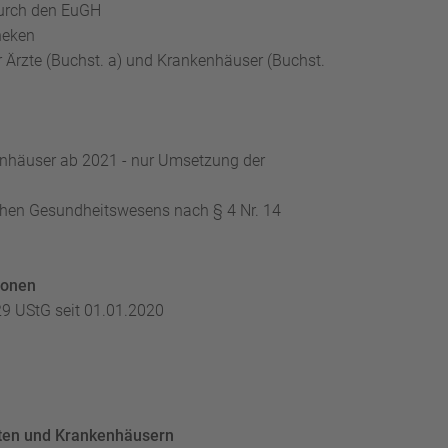
durch den EuGH
heken
r Ärzte (Buchst. a) und Krankenhäuser (Buchst.
kenhäuser ab 2021 - nur Umsetzung der
ichen Gesundheitswesens nach § 4 Nr. 14
ionen
29 UStG seit 01.01.2020
zten und Krankenhäusern