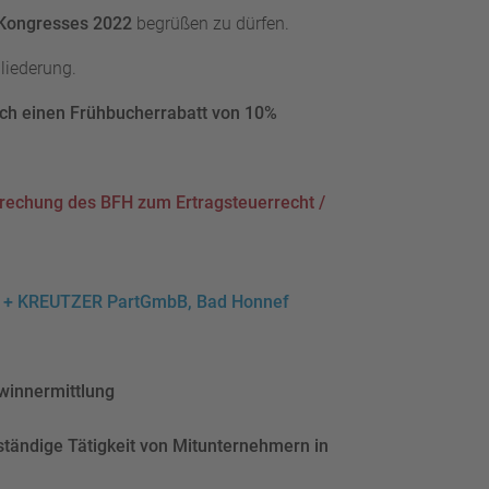
-Kongresses 2022
begrüßen zu dürfen.
liederung.
och einen Frühbucherrabatt von 10%
rechung des BFH zum Ertragsteuerrecht /
HRIG + KREUTZER PartGmbB, Bad Honnef
winnermittlung
ständige Tätigkeit von Mitunternehmern in