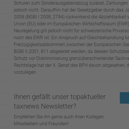
Schulen zum Sonderausgabenabzug zulässt, Zahlungen a
jedoch nicht. Daraufhin hat der Gesetzgeber durch das
2008 (BGBl I 2008, 2794) rückwirkend die Abziehbarkeit 
Union (EU) oder im Europäischen Wirtschaftsraum (EWR) 
Neuregelung gilt jedoch nicht für schweizerische Privats
noch des EWR ist. Ein Anspruch auf Gleichbehandlung k
Freizügigkeitsabkommen zwischen der Europäischen Gem
BGBl II 2001, 811 abgeleitet werden, da dessen Schutzb
Schutz vor Diskriminierung grenzüberschreitender Sachve
Rechtslage hat der X. Senat des BFH davon abgesehen, 
vorzulegen.
Ihnen gefällt unser topaktueller
taxnews Newsletter?
Empfehlen Sie ihn gerne auch Ihren Kollegen,
Mitarbeitern und Freunden!