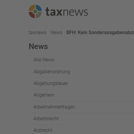
Seminarreihen
taxnews
News
Aktuell:
BFH: Kein Sonderausgabenabzug
Seminare
News
Webinare
Alle News
Abgabenordnung
Abgeltungsteuer
Allgemein
Arbeitnehmerfragen
Arbeitsrecht
Arztrecht