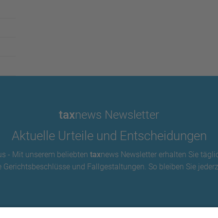
tax
news Newsletter
Aktuelle Urteile und Entscheidungen
us - Mit unserem beliebten
tax
news Newsletter erhalten Sie tägli
 Gerichtsbeschlüsse und Fallgestaltungen. So bleiben Sie jederze