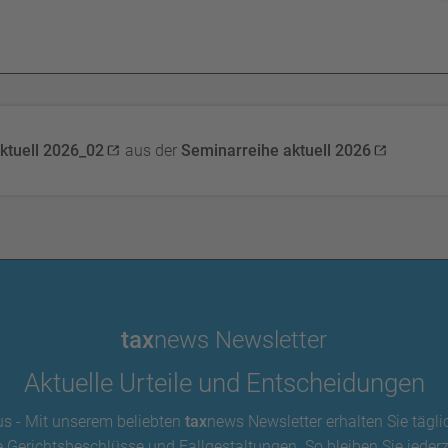
ktuell 2026_02
aus der
Seminarreihe aktuell 2026
tax
news Newsletter
Aktuelle Urteile und Entscheidungen
us - Mit unserem beliebten
tax
news Newsletter erhalten Sie tägli
 Gerichtsbeschlüsse und Fallgestaltungen. So bleiben Sie jederze