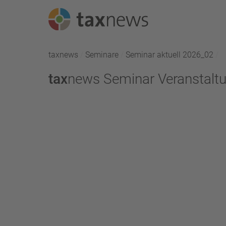
Seminarreihen
taxnews
Seminare
Seminar aktuell 2026_02
A
Seminare
tax
news Seminar Veranstal
Webinare